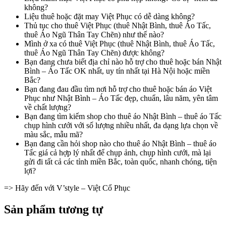
không?
Liệu thuê hoặc đặt may Việt Phục có dễ dàng không?
Thủ tục cho thuê Việt Phục (thuê Nhật Bình, thuê Áo Tấc,
thuê Áo Ngũ Thân Tay Chẽn) như thế nào?
Mình ở xa có thuê Việt Phục (thuê Nhật Bình, thuê Áo Tấc,
thuê Áo Ngũ Thân Tay Chẽn) được không?
Bạn đang chưa biết địa chỉ nào hỗ trợ cho thuê hoặc bán Nhật
Bình – Áo Tấc OK nhất, uy tín nhất tại Hà Nội hoặc miền
Bắc?
Bạn đang đau đầu tìm nơi hỗ trợ cho thuê hoặc bán áo Việt
Phục như Nhật Bình – Áo Tấc đẹp, chuẩn, lâu năm, yên tâm
về chất lượng?
Bạn đang tìm kiếm shop cho thuê áo Nhật Bình – thuê áo Tấc
chụp hình cưới với số lượng nhiều nhất, đa dạng lựa chọn về
màu sắc, mẫu mã?
Bạn đang cần hỏi shop nào cho thuê áo Nhật Bình – thuê áo
Tấc giá cả hợp lý nhất để chụp ảnh, chụp hình cưới, mà lại
gửi đi tất cả các tỉnh miền Bắc, toàn quốc, nhanh chóng, tiện
lợi?
=> Hãy đến với V’style – Việt Cổ Phục
Sản phẩm tương tự