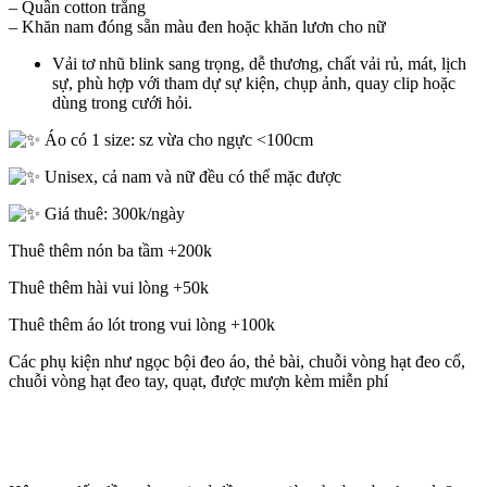
– Quần cotton trắng
– Khăn nam đóng sẵn màu đen hoặc khăn lươn cho nữ
Vải tơ nhũ blink sang trọng, dễ thương, chất vải rủ, mát, lịch
sự, phù hợp với tham dự sự kiện, chụp ảnh, quay clip hoặc
dùng trong cưới hỏi.
Áo có 1 size: sz vừa cho ngực <100cm
Unisex, cả nam và nữ đều có thể mặc được
Giá thuê: 300k/ngày
Thuê thêm nón ba tầm +200k
Thuê thêm hài vui lòng +50k
Thuê thêm áo lót trong vui lòng +100k
Các phụ kiện như ngọc bội đeo áo, thẻ bài, chuỗi vòng hạt đeo cổ,
chuỗi vòng hạt đeo tay, quạt, được mượn kèm miễn phí