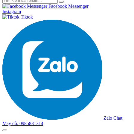
Facebook Messenger
Instagram
Tiktok
Zalo Chat
May đồ: 0985831314