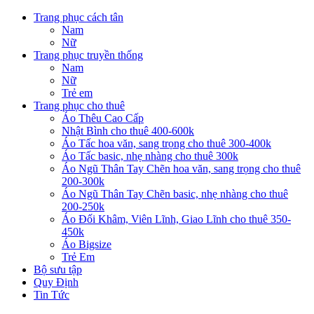
Trang phục cách tân
Nam
Nữ
Trang phục truyền thống
Nam
Nữ
Trẻ em
Trang phục cho thuê
Áo Thêu Cao Cấp
Nhật Bình cho thuê 400-600k
Áo Tấc hoa văn, sang trọng cho thuê 300-400k
Áo Tấc basic, nhẹ nhàng cho thuê 300k
Áo Ngũ Thân Tay Chẽn hoa văn, sang trọng cho thuê
200-300k
Áo Ngũ Thân Tay Chẽn basic, nhẹ nhàng cho thuê
200-250k
Áo Đối Khâm, Viên Lĩnh, Giao Lĩnh cho thuê 350-
450k
Áo Bigsize
Trẻ Em
Bộ sưu tập
Quy Định
Tin Tức