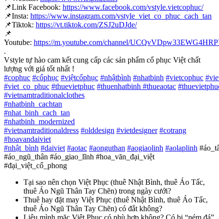
📌
Link Facebook:
https://www.facebook.com/vstyle.vietcophuc/
📌
Insta:
https://www.instagram.com/vstyle_viet_co_phuc_cach_tan
📌
Tiktok:
https://vt.tiktok.com/ZSJ2uDJde/
📌
Youtube:
https://m.youtube.com/channel/UCQvVDpw33EWG4H
.
Vstyle tự hào cam kết cung cấp các sản phẩm cổ phục Việt chất
lượng với giá tốt nhất !
#
cophuc
#
cổphục
#
việtcổphục
#
nhậtbình
#
nhatbinh
#
vietcophuc
#
vi
#
viet_co_phuc
#
thuevietphuc
#
thuenhatbinh
#
thueaotac
#
thuevietphu
#
vietnamtraditionalclothes
#
nhatbinh_cachtan
#
nhat_binh_cach_tan
#
nhatbinh_modernized
#
vietnamtraditionaldress
#
olddesign
#
vietdesigner
#
cotrang
#
hoavandaiviet
#
nhật_bình
#
daiviet
#
aotac
#
aonguthan
#
aogiaolinh
#
aolaplinh
#áo_t
#áo_ngũ_thân #áo_giao_lĩnh #hoa_văn_đại_việt
#đại_việt_cổ_phong
Tại sao nên chọn Việt Phục (thuê Nhật Bình, thuê Áo Tấc,
thuê Áo Ngũ Thân Tay Chẽn) trong ngày cưới?
Thuê hay đặt may Việt Phục (thuê Nhật Bình, thuê Áo Tấc,
thuê Áo Ngũ Thân Tay Chẽn) có đắt không?
Liệu mình mặc Việt Phục có phù hợp không? Có bị “ném đá”