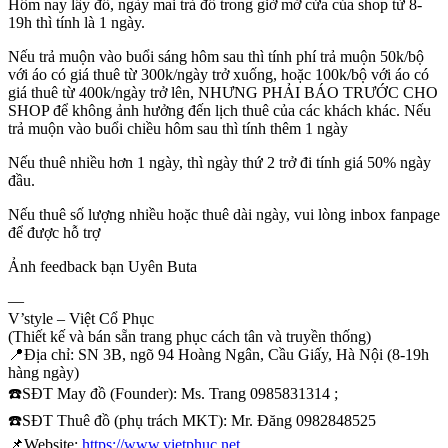
Hôm nay lấy đồ, ngày mai trả đồ trong giờ mở cửa của shop từ 8-
19h thì tính là 1 ngày.
Nếu trả muộn vào buổi sáng hôm sau thì tính phí trả muộn 50k/bộ
với áo có giá thuê từ 300k/ngày trở xuống, hoặc 100k/bộ với áo có
giá thuê từ 400k/ngày trở lên, NHƯNG PHẢI BÁO TRƯỚC CHO
SHOP để không ảnh hưởng đến lịch thuê của các khách khác. Nếu
trả muộn vào buổi chiều hôm sau thì tính thêm 1 ngày
Nếu thuê nhiều hơn 1 ngày, thì ngày thứ 2 trở đi tính giá 50% ngày
đầu.
Nếu thuê số lượng nhiều hoặc thuê dài ngày, vui lòng inbox fanpage
để được hỗ trợ
Ảnh feedback bạn Uyên Buta
—
V’style – Việt Cổ Phục
(Thiết kế và bán sẵn trang phục cách tân và truyền thống)
📍
Địa chỉ: SN 3B, ngõ 94 Hoàng Ngân, Cầu Giấy, Hà Nội (8-19h
hàng ngày)
☎️
SĐT May đồ (Founder): Ms. Trang 0985831314 ;
☎️
SĐT Thuê đồ (phụ trách MKT): Mr. Đăng 0982848525
📌
Website:
https://www.vietphuc.net