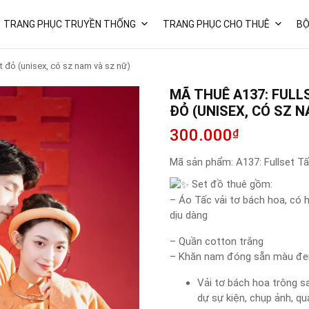
TRANG PHỤC TRUYỀN THỐNG
TRANG PHỤC CHO THUÊ
BỘ
t đỏ (unisex, có sz nam và sz nữ)
MÃ THUÊ A137: FULL
ĐỎ (UNISEX, CÓ SZ N
300.000
₫
Mã sản phẩm:
A137: Fullset T
Set đồ thuê gồm:
– Áo Tấc vải tơ bách hoa, có h
dịu dàng
– Quần cotton trắng
– Khăn nam đóng sẵn màu đen
Vải tơ bách hoa trông s
dự sự kiện, chụp ảnh, qua