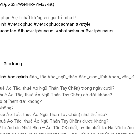
CQvVDpw33EWG4HRPYMbyxBQ
hục Việt chất lượng với giá tốt nhất !
inh
#
vietcophuc
#
vietcophuccachtan
#
vstyle
hueaotac
#
thuevietphuccuoi
#
nhatbinhcuoi
#
vietphuccuoi
er
#
cotrang
linh
#
aolaplinh
#áo_tấc #áo_ngũ_thân #áo_giao_lĩnh #hoa_văn_đạ
thuê Áo Tấc, thuê Áo Ngũ Thân Tay Chẽn) trong ngày cưới?
 thuê Áo Tấc, thuê Áo Ngũ Thân Tay Chẽn) có đắt không?
ó bị “ném đá” không?
 không?
thuê Áo Tấc, thuê Áo Ngũ Thân Tay Chẽn) như thế nào?
 thuê Áo Tấc, thuê Áo Ngũ Thân Tay Chẽn) được không?
ê hoặc bán Nhật Bình – Áo Tấc OK nhất, uy tín nhất tại Hà Nội hoặc