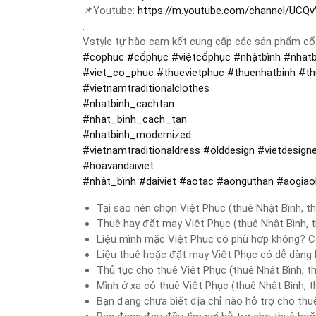
📌
Youtube:
https://m.youtube.com/channel/U
.
Vstyle tự hào cam kết cung cấp các sản phẩm cổ p
#
cophuc
#
cổphục
#
việtcổphục
#
nhậtbình
#
nhatb
#
viet_co_phuc
#
thuevietphuc
#
thuenhatbinh
#
t
#
vietnamtraditionalclothes
#
nhatbinh_cachtan
#
nhat_binh_cach_tan
#
nhatbinh_modernized
#
vietnamtraditionaldress
#
olddesign
#
vietdesign
#
hoavandaiviet
#
nhật_bình
#
daiviet
#
aotac
#
aonguthan
#
aogiao
Tại sao nên chọn Việt Phục (thuê Nhật Bình, 
Thuê hay đặt may Việt Phục (thuê Nhật Bình,
Liệu mình mặc Việt Phục có phù hợp không? C
Liệu thuê hoặc đặt may Việt Phục có dễ dàng
Thủ tục cho thuê Việt Phục (thuê Nhật Bình, 
Mình ở xa có thuê Việt Phục (thuê Nhật Bình,
Bạn đang chưa biết địa chỉ nào hỗ trợ cho thu