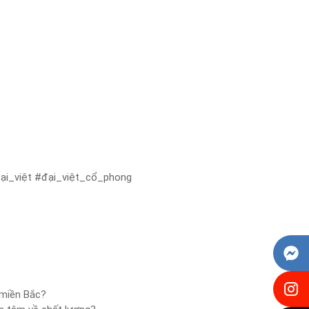
i_việt #đại_việt_cổ_phong
Facebook Messenger
Instagram
 miền Bắc?