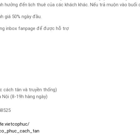
ởng đến lịch thuê của các khách khác. Nếu trả muộn vào buổi ch
ính giá 50% ngày đầu.
lòng inbox fanpage để được hỗ trợ
c cách tân và truyền thống)
à Nội (8-19h hàng ngày)
48525
le.vietcophuc/
_co_phuc_cach_tan