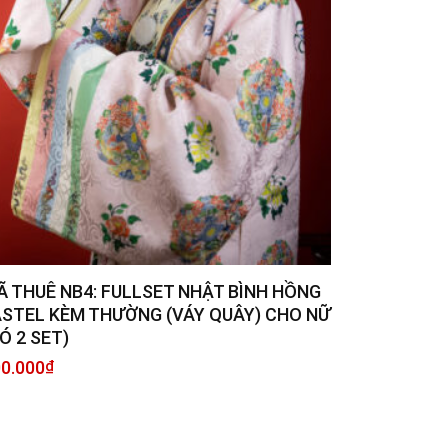
Ã THUÊ NB4: FULLSET NHẬT BÌNH HỒNG
ASTEL KÈM THƯỜNG (VÁY QUÂY) CHO NỮ
Ó 2 SET)
0.000
₫