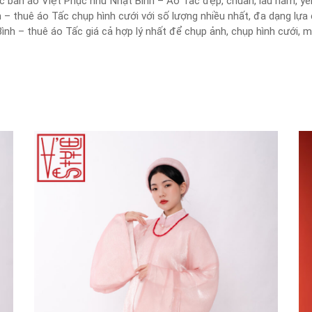
c bán áo Việt Phục như Nhật Bình – Áo Tấc đẹp, chuẩn, lâu năm, yê
 – thuê áo Tấc chụp hình cưới với số lượng nhiều nhất, đa dạng lự
h – thuê áo Tấc giá cả hợp lý nhất để chụp ảnh, chụp hình cưới, mà 