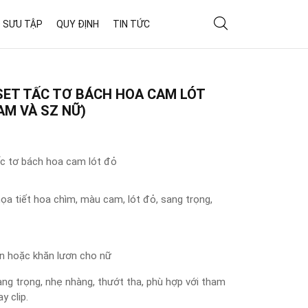
 SƯU TẬP
QUY ĐỊNH
TIN TỨC
SET TẤC TƠ BÁCH HOA CAM LÓT
AM VÀ SZ NỮ)
ấc tơ bách hoa cam lót đỏ
ọa tiết hoa chìm, màu cam, lót đỏ, sang trọng,
 hoặc khăn lươn cho nữ
ang trọng, nhẹ nhàng, thướt tha, phù hợp với tham
y clip.