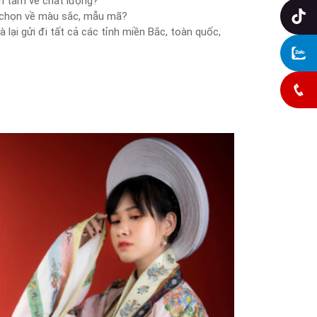
n tâm về chất lượng?
a chọn về màu sắc, mẫu mã?
Tiktok
lại gửi đi tất cả các tỉnh miền Bắc, toàn quốc,
Zalo Chat
May đồ: 0985831314