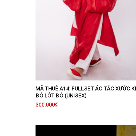
MÃ THUÊ A14: FULLSET ÁO TẤC XƯỚC K
ĐỎ LÓT ĐỎ (UNISEX)
300.000
₫