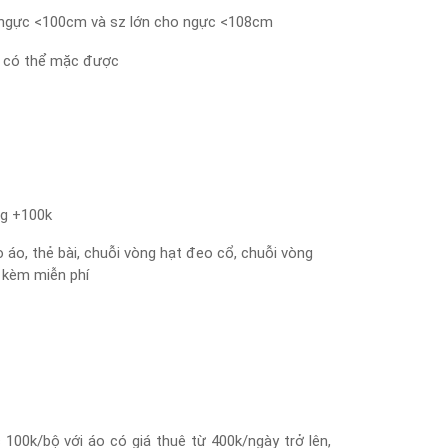
 ngực <100cm và sz lớn cho ngực <108cm
u có thể mặc được
ng +100k
 áo, thẻ bài, chuỗi vòng hạt đeo cổ, chuỗi vòng
 kèm miễn phí
100k/bộ với áo có giá thuê từ 400k/ngày trở lên,