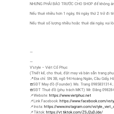
NHƯNG PHẢI BÁO TRƯỚC CHO SHOP để không ảnh hư
Nếu thuê nhiều hơn 1 ngày, thì ngày thứ 2 trở đi t
Nếu thuê số lượng nhiều hoặc thuê dài ngày, vui 
—
—
V’style – Việt Cổ Phục
(Thiết kế, cho thuê, đặt may và bán sẵn trang phụ
📍
Địa chỉ: SN 3B, ngõ 94 Hoàng Ngân, Cầu Giấy, H
☎️
SĐT May đồ (Founder): Ms. Trang 0985831314 ;
☎️
SĐT Thuê đồ (phụ trách MKT): Mr. Đăng 09828
📌
Website:
https://www.vietphuc.net
📌
Link Facebook:
https://www.facebook.com/vsty
📌
Insta:
https://www.instagram.com/vstyle_viet
📌
Tiktok:
https://vt.tiktok.com/ZSJ2uDJde/