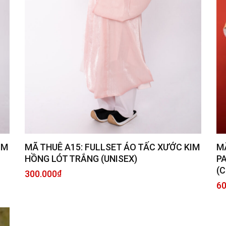
MÃ THUÊ A15: FULLSET ÁO TẤC XƯỚC KIM
IM
M
HỒNG LÓT TRẮNG (UNISEX)
P
(C
300.000
₫
60