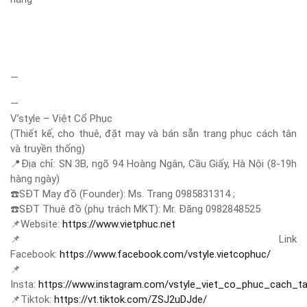
—
—
V’style – Việt Cổ Phục
(Thiết kế, cho thuê, đặt may và bán sẵn trang phục cách tân
và truyền thống)
📍
Địa chỉ: SN 3B, ngõ 94 Hoàng Ngân, Cầu Giấy, Hà Nội (8-19h
hàng ngày)
☎️
SĐT May đồ (Founder): Ms. Trang 0985831314 ;
☎️
SĐT Thuê đồ (phụ trách MKT): Mr. Đăng 0982848525
📌
Website:
https://www.vietphuc.net
📌
Link
Facebook:
https://www.facebook.com/vstyle.vietcophuc/
📌
Insta:
https://www.instagram.com/vstyle_viet_co_phuc_cach_t
📌
Tiktok:
https://vt.tiktok.com/ZSJ2uDJde/