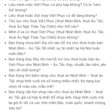
Liệu mình mặc Việt Phục có phù hợp không? Có bị “ném
đá” không?
Liệu thuê hoặc đặt may Việt Phục có dễ dàng không?
Thủ tục cho thuê Việt Phục (thuê Nhật Bình, thuê Áo Tấc,
thuê Áo Ngũ Thân Tay Chẽn) như thế nào?
Mình ở xa có thuê Việt Phục (thuê Nhật Bình, thuê Áo Tấc,
thuê Áo Ngũ Thân Tay Chẽn) được không?
Bạn đang chưa biết địa chỉ nào hỗ trợ cho thuê hoặc bán
Nhật Bình – Áo Tấc OK nhất, uy tín nhất tại Hà Nội hoặc
miền Bắc?
Bạn đang đau đầu tìm nơi hỗ trợ cho thuê hoặc bán áo
Việt Phục như Nhật Bình – Áo Tấc đẹp, chuẩn, lâu năm, yên
tâm về chất lượng?
Bạn đang tìm kiếm shop cho thuê áo Nhật Bình – thuê áo
Tấc chụp hình cưới với số lượng nhiều nhất, đa dạng lựa
chọn về màu sắc, mẫu mã?
Bạn đang cần hỏi shop nào cho thuê áo Nhật Bình – thuê
áo Tấc giá cả hợp lý nhất để chụp ảnh, chụp hình cưới, mà
lại gửi đi tất cả các tỉnh miền Bắc, toàn quốc, nhanh chóng,
tiện lợi?