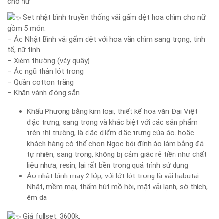
cho nữ
Set nhật bình truyền thống vải gấm dệt hoa chìm cho nữ
gồm 5 món:
– Áo Nhật Bình vải gấm dệt với hoa văn chìm sang trọng, tinh
tế, nữ tính
– Xiêm thường (váy quây)
– Áo ngũ thân lót trong
– Quần cotton trắng
– Khăn vành đóng sẵn
Khấu Phượng bằng kim loại, thiết kế hoa văn Đại Việt
đặc trưng, sang trọng và khác biệt với các sản phẩm
trên thị trường, là đặc điểm đặc trưng của áo, hoặc
khách hàng có thể chọn Ngọc bội đính áo làm bằng đá
tự nhiên, sang trọng, không bị cảm giác rẻ tiền như chất
liệu nhưa, resin, lại rất bền trong quá trình sử dụng
Áo nhật bình may 2 lớp, với lớt lót trong là vải habutai
Nhật, mềm mại, thấm hút mồ hôi, mặt vải lạnh, sờ thích,
êm da
Giá fullset: 3600k.