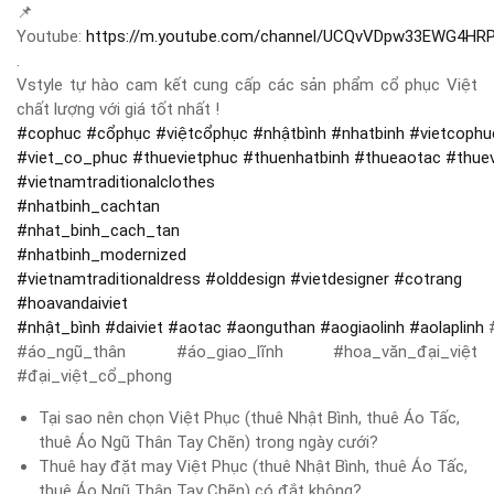
📌
Youtube:
https://m.youtube.com/channel/UCQvVDpw33EWG4HR
.
Vstyle tự hào cam kết cung cấp các sản phẩm cổ phục Việt
chất lượng với giá tốt nhất !
#
cophuc
#
cổphục
#
việtcổphục
#
nhậtbình
#
nhatbinh
#
vietcophu
#
viet_co_phuc
#
thuevietphuc
#
thuenhatbinh
#
thueaotac
#
thue
#
vietnamtraditionalclothes
#
nhatbinh_cachtan
#
nhat_binh_cach_tan
#
nhatbinh_modernized
#
vietnamtraditionaldress
#
olddesign
#
vietdesigner
#
cotrang
#
hoavandaiviet
#
nhật_bình
#
daiviet
#
aotac
#
aonguthan
#
aogiaolinh
#
aolaplinh
#
#áo_ngũ_thân #áo_giao_lĩnh #hoa_văn_đại_việt
#đại_việt_cổ_phong
Tại sao nên chọn Việt Phục (thuê Nhật Bình, thuê Áo Tấc,
thuê Áo Ngũ Thân Tay Chẽn) trong ngày cưới?
Thuê hay đặt may Việt Phục (thuê Nhật Bình, thuê Áo Tấc,
thuê Áo Ngũ Thân Tay Chẽn) có đắt không?