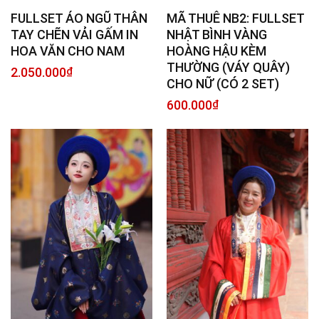
FULLSET ÁO NGŨ THÂN
MÃ THUÊ NB2: FULLSET
TAY CHẼN VẢI GẤM IN
NHẬT BÌNH VÀNG
HOA VĂN CHO NAM
HOÀNG HẬU KÈM
THƯỜNG (VÁY QUÂY)
2.050.000
₫
CHO NỮ (CÓ 2 SET)
600.000
₫