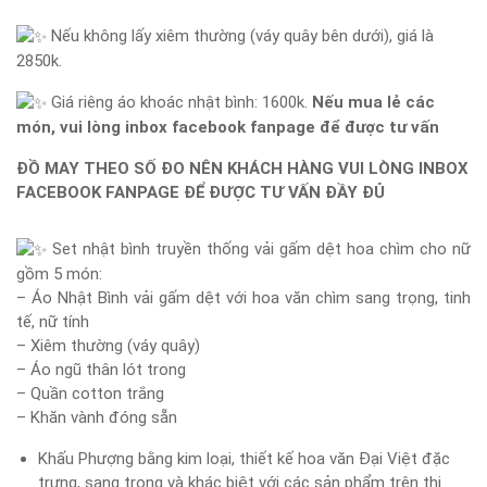
Nếu không lấy xiêm thường (váy quây bên dưới), giá là
2850k.
Giá riêng áo khoác nhật bình: 1600k.
Nếu mua lẻ các
món, vui lòng inbox facebook fanpage để được tư vấn
ĐỒ MAY THEO SỐ ĐO NÊN KHÁCH HÀNG VUI LÒNG INBOX
FACEBOOK FANPAGE ĐỂ ĐƯỢC TƯ VẤN ĐẦY ĐỦ
Set nhật bình truyền thống vải gấm dệt hoa chìm cho nữ
gồm 5 món:
– Áo Nhật Bình vải gấm dệt với hoa văn chìm sang trọng, tinh
tế, nữ tính
– Xiêm thường (váy quây)
– Áo ngũ thân lót trong
– Quần cotton trắng
– Khăn vành đóng sẵn
Khấu Phượng bằng kim loại, thiết kế hoa văn Đại Việt đặc
trưng, sang trọng và khác biệt với các sản phẩm trên thị