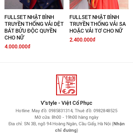
FULLSET NHẬT BÌNH
FULLSET NHẬT BÌNH
TRUYỀN THỐNG VẢI DỆT
TRUYỀN THỐNG VẢI SA
BÁT BỬU ĐỘC QUYỀN
HOẶC VẢI TƠ CHO NỮ
CHO NỮ
2.400.000
₫
4.000.000
₫
V'style - Việt Cổ Phục
Hotline:
May đồ: 0985831314
,
Thuê đồ: 0982848525
Mở cửa: 8h00 - 19h00 hàng ngày
Địa chỉ: SN 3B, ngõ 94 Hoàng Ngân, Cầu Giấy, Hà Nội (
Nhận
chỉ đường
)